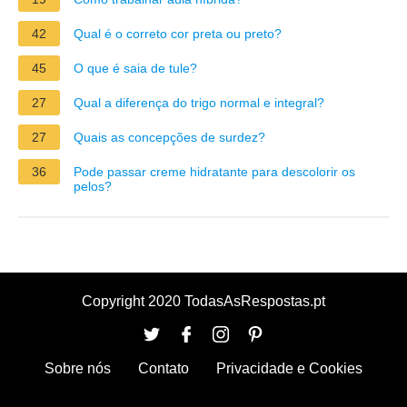
42
Qual é o correto cor preta ou preto?
45
O que é saia de tule?
27
Qual a diferença do trigo normal e integral?
27
Quais as concepções de surdez?
36
Pode passar creme hidratante para descolorir os
pelos?
Copyright 2020 TodasAsRespostas.pt
Sobre nós
Contato
Privacidade e Cookies