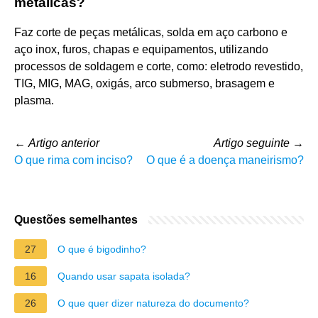
metalicas?
Faz corte de peças metálicas, solda em aço carbono e
aço inox, furos, chapas e equipamentos, utilizando
processos de soldagem e corte, como: eletrodo revestido,
TIG, MIG, MAG, oxigás, arco submerso, brasagem e
plasma.
←
Artigo anterior
Artigo seguinte
→
O que rima com inciso?
O que é a doença maneirismo?
Questões semelhantes
27
O que é bigodinho?
16
Quando usar sapata isolada?
26
O que quer dizer natureza do documento?