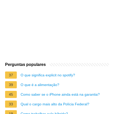
Perguntas populares
37
O que significa explicit no spotify?
39
O que é a alimentação?
45
Como saber se o iPhone ainda está na garantia?
33
Qual o cargo mais alto da Polícia Federal?
19
Como trabalhar aula híbrida?