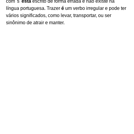
com 's'
está
escrito de forma errada e não existe na
língua portuguesa. Trazer
é
um verbo irregular e pode ter
vários significados, como levar, transportar, ou ser
sinônimo de atrair e manter.