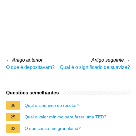
←
Artigo anterior
Artigo seguinte
→
O que é depositavam?
Qual é o significado de suavize?
Questões semelhantes
36
Qual o sinônimo de resetar?
25
Qual o valor mínimo para fazer uma TED?
32
O que causa um granuloma?