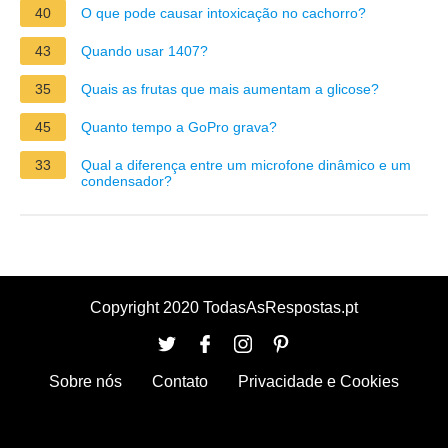
40
O que pode causar intoxicação no cachorro?
43
Quando usar 1407?
35
Quais as frutas que mais aumentam a glicose?
45
Quanto tempo a GoPro grava?
33
Qual a diferença entre um microfone dinâmico e um
condensador?
Copyright 2020 TodasAsRespostas.pt
Sobre nós
Contato
Privacidade e Cookies