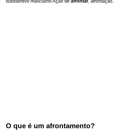
substantivo masculino Ação de
afrontar
, afrontação.
O que é um afrontamento?