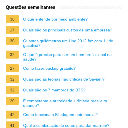
Questões semelhantes
38
O que entende por meio ambiente?
17
Quais são os principais custos de uma empresa?
30
Quantos quilômetros um Uno 2012 faz com 1 l de
gasolina?
32
O que é preciso para ser um bom profissional na
saúde?
27
Como fazer backup gratuito?
32
Quais são as teorias não críticas de Saviani?
32
Quais são os 7 membros do BTS?
20
É competente a autoridade judiciária brasileira
quando?
42
Como funciona a Blindagem patrimonial?
41
Qual a combinação de cores para dar marrom?