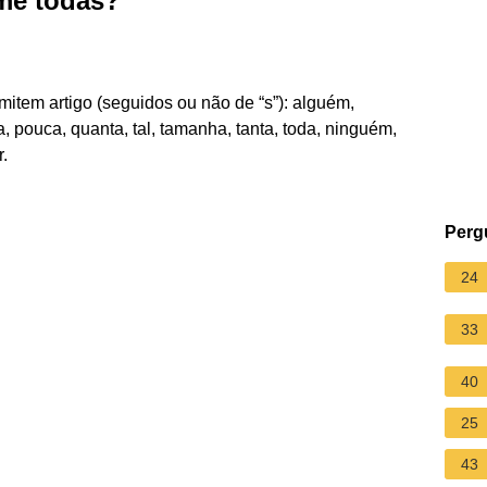
me todas?
item artigo (seguidos ou não de “s”): alguém,
 pouca, quanta, tal, tamanha, tanta, toda, ninguém,
r.
Perg
24
33
40
25
43