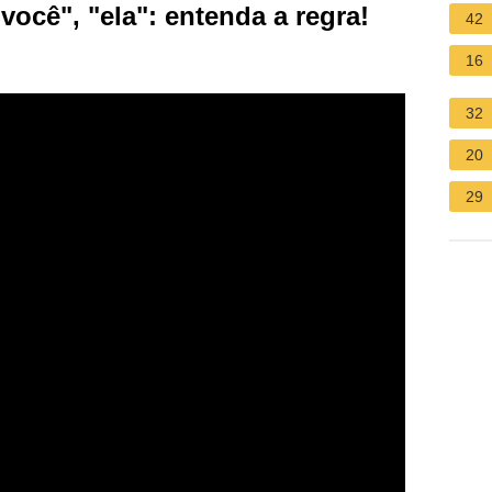
ocê", "ela": entenda a regra!
42
16
32
20
29