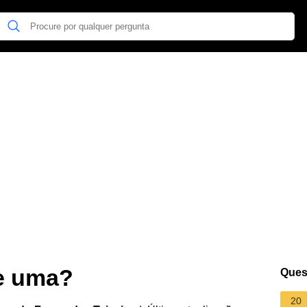
e uma?
Ques
20