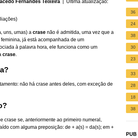
acedo Fernandes Teixeira
| Última atualização:
36
liações
)
24
a, uns, umas) a
crase
não é admitida, uma vez que a
38
 feminina, já está acompanhada de um
ociada à palavra hora, ele funciona como um
30
 a
crase
.
23
ra?
33
tamento: não há crase antes deles, com exceção de
28
18
o?
38
de crase se, anteriormente ao primeiro numeral,
raído com alguma preposição: de + a(s) = da(s); em +
PUB