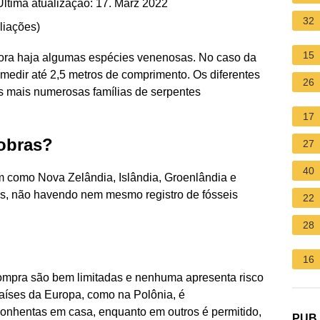
ltima atualização: 17. März 2022
32
liações
)
15
mbora haja algumas espécies venenosas. No caso da
edir até 2,5 metros de comprimento. Os diferentes
26
 mais numerosas famílias de serpentes
17
cobras?
27
40
m como Nova Zelândia, Islândia, Groenlândia e
bras, não havendo nem mesmo registro de fósseis
22
28
16
compra são bem limitadas e nenhuma apresenta risco
aíses da Europa, como na Polônia, é
onhentas em casa, enquanto em outros é permitido,
PUB