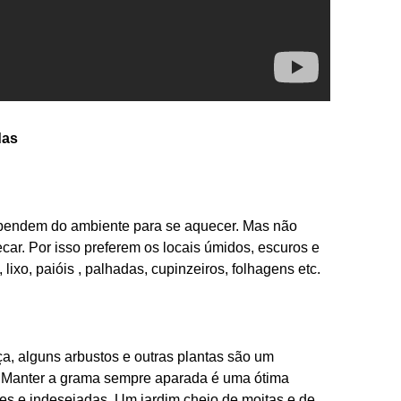
das
ependem do ambiente para se aquecer. Mas não
ecar. Por isso preferem os locais úmidos, escuros e
ixo, paióis , palhadas, cupinzeiros, folhagens etc.
, alguns arbustos e outras plantas são um
o. Manter a grama sempre aparada é uma ótima
ntes e indesejadas. Um jardim cheio de moitas e de