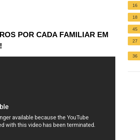
16
18
45
ROS POR CADA FAMILIAR EM
27
!
36