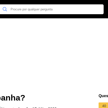
panha?
Ques
40