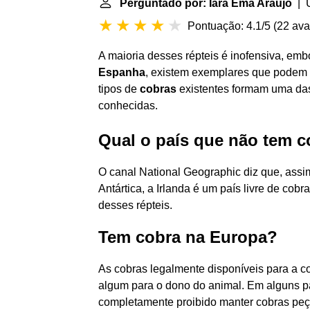
Perguntado por: Iara Ema Araújo
| Ú
Pontuação: 4.1/5
(
22 ava
A maioria desses répteis é inofensiva, e
Espanha
, existem exemplares que podem m
tipos de
cobras
existentes formam uma das
conhecidas.
Qual o país que não tem 
O canal National Geographic diz que, assi
Antártica, a Irlanda é um país livre de co
desses répteis.
Tem cobra na Europa?
As cobras legalmente disponíveis para a 
algum para o dono do animal. Em alguns p
completamente proibido manter cobras peç