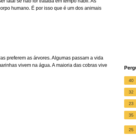
r fatal se não for tratada em tempo hábil. As
 corpo humano. É por isso que é um dos animais
tras preferem as árvores. Algumas passam a vida
marinhas vivem na água. A maioria das cobras vive
Perg
40
32
23
35
25