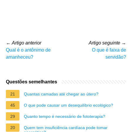
←
Artigo anterior
Artigo seguinte
→
Qual é o antônimo de
O que é faixa de
amanheceu?
servidão?
Questões semelhantes
21
Quantas camadas até chegar ao útero?
45
O que pode causar um desequilíbrio ecológico?
29
Quanto tempo é necessário de fototerapia?
20
Quem tem insuficiência cardíaca pode tomar