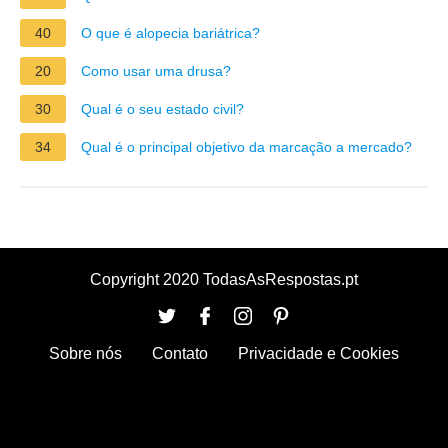
40
O que é alopecia bariátrica?
20
Como usar uma drusa?
30
Qual é o seu estado civil?
34
Qual é o principal objetivo da marcação a mercado?
Copyright 2020 TodasAsRespostas.pt
Sobre nós
Contato
Privacidade e Cookies