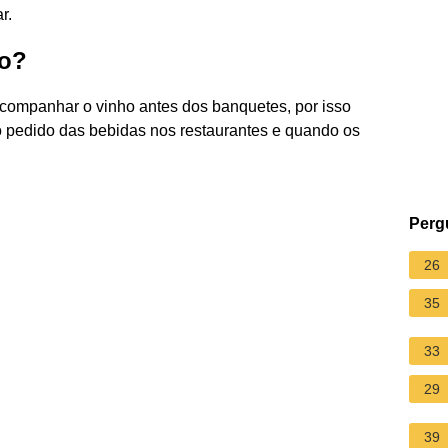
r.
to?
companhar o vinho antes dos banquetes, por isso
 o pedido das bebidas nos restaurantes e quando os
Perg
26
35
33
29
39