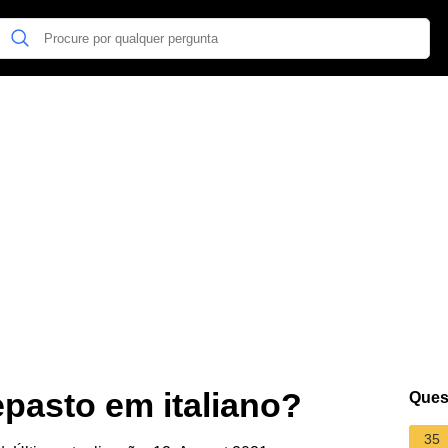
epasto em italiano?
Ques
35