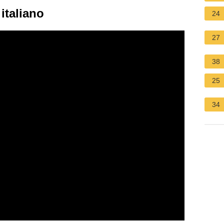
italiano
24
27
38
25
34