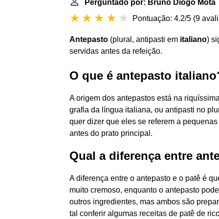
Perguntado por: Bruno Diogo Mota
Pontuação: 4.2/5
(
9 aval
Antepasto
(plural, antipasti em
italiano
) s
servidas antes da refeição.
O que é antepasto italiano
A origem dos antepastos está na riquíssim
grafia da língua italiana, ou antipasti no plu
quer dizer que eles se referem a pequena
antes do prato principal.
Qual a diferença entre ant
A diferença entre o antepasto e o patê é q
muito cremoso, enquanto o antepasto pode
outros ingredientes, mas ambos são prepara
tal conferir algumas receitas de patê de ricot