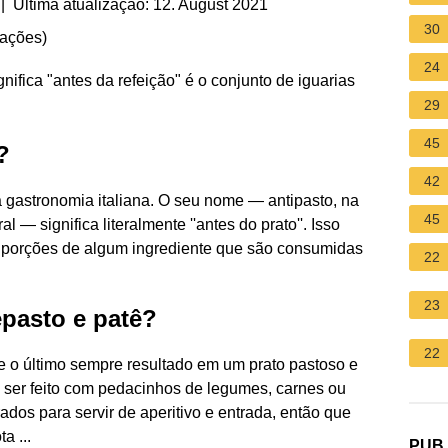
| Última atualização: 12. August 2021
30
iações
)
24
ignifica "antes da refeição" é o conjunto de iguarias
29
45
?
42
a gastronomia italiana. O seu nome — antipasto, na
45
ral — significa literalmente ''antes do prato''. Isso
s porções de algum ingrediente que são consumidas
22
23
epasto e patê?
22
ue o último sempre resultado em um prato pastoso e
 ser feito com pedacinhos de legumes, carnes ou
dos para servir de aperitivo e entrada, então que
a ...
PUB