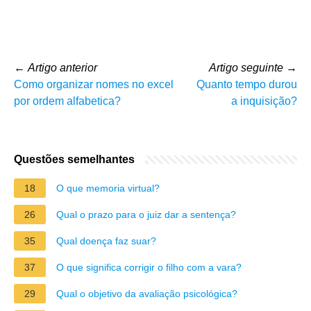
←
Artigo anterior
Artigo seguinte
→
Como organizar nomes no excel
Quanto tempo durou
por ordem alfabetica?
a inquisição?
Questões semelhantes
18
O que memoria virtual?
26
Qual o prazo para o juiz dar a sentença?
35
Qual doença faz suar?
37
O que significa corrigir o filho com a vara?
29
Qual o objetivo da avaliação psicológica?