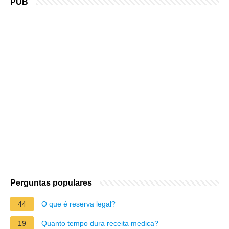
PUB
Perguntas populares
44
O que é reserva legal?
19
Quanto tempo dura receita medica?