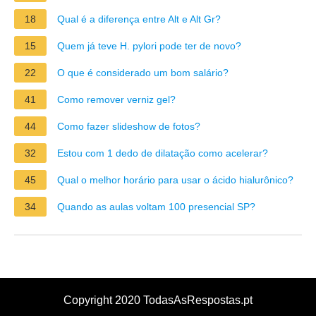
18
Qual é a diferença entre Alt e Alt Gr?
15
Quem já teve H. pylori pode ter de novo?
22
O que é considerado um bom salário?
41
Como remover verniz gel?
44
Como fazer slideshow de fotos?
32
Estou com 1 dedo de dilatação como acelerar?
45
Qual o melhor horário para usar o ácido hialurônico?
34
Quando as aulas voltam 100 presencial SP?
Copyright 2020 TodasAsRespostas.pt