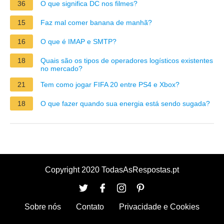
36
O que significa DC nos filmes?
15
Faz mal comer banana de manhã?
16
O que é IMAP e SMTP?
18
Quais são os tipos de operadores logísticos existentes
no mercado?
21
Tem como jogar FIFA 20 entre PS4 e Xbox?
18
O que fazer quando sua energia está sendo sugada?
Copyright 2020 TodasAsRespostas.pt
Sobre nós
Contato
Privacidade e Cookies