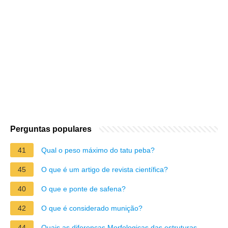
Perguntas populares
41
Qual o peso máximo do tatu peba?
45
O que é um artigo de revista científica?
40
O que e ponte de safena?
42
O que é considerado munição?
44
Quais as diferenças Morfologicas das estruturas