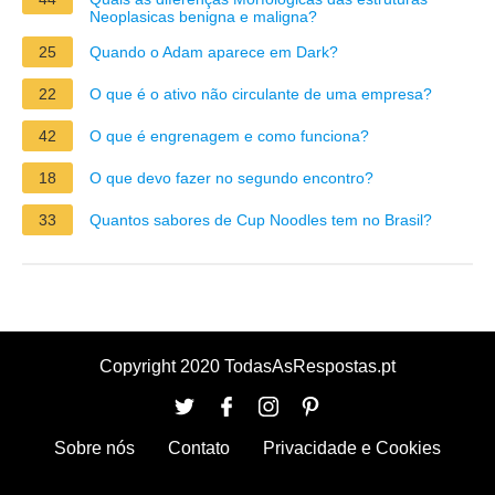
Neoplasicas benigna e maligna?
25
Quando o Adam aparece em Dark?
22
O que é o ativo não circulante de uma empresa?
42
O que é engrenagem e como funciona?
18
O que devo fazer no segundo encontro?
33
Quantos sabores de Cup Noodles tem no Brasil?
Copyright 2020 TodasAsRespostas.pt
Sobre nós
Contato
Privacidade e Cookies