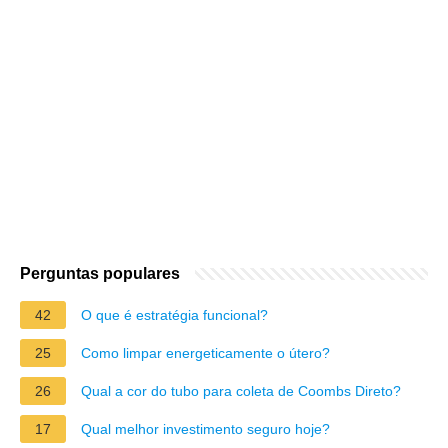
Perguntas populares
42
O que é estratégia funcional?
25
Como limpar energeticamente o útero?
26
Qual a cor do tubo para coleta de Coombs Direto?
17
Qual melhor investimento seguro hoje?