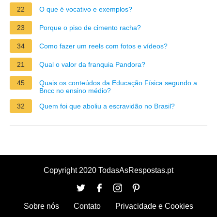
22
O que é vocativo e exemplos?
23
Porque o piso de cimento racha?
34
Como fazer um reels com fotos e vídeos?
21
Qual o valor da franquia Pandora?
45
Quais os conteúdos da Educação Física segundo a
Bncc no ensino médio?
32
Quem foi que aboliu a escravidão no Brasil?
Copyright 2020 TodasAsRespostas.pt
Sobre nós
Contato
Privacidade e Cookies