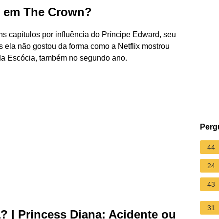
u em The Crown?
uns capítulos por influência do Príncipe Edward, seu
s ela não gostou da forma como a Netflix mostrou
 da Escócia, também no segundo ano.
Perg
44
24
43
31
? | Princess Diana: Acidente ou