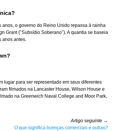
ânica?
s anos, o governo do Reino Unido repassa à rainha
 Grant ("Subsídio Soberano"). A quantia se baseia
s anos antes.
own?
m lugar para ser representado em seus diferentes
oram filmados na Lancaster House, Wilson House e
i filmado na Greenwich Naval College and Moor Park,
Artigo seguinte
→
O que significa licenças comerciais e outras?