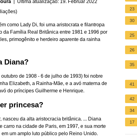
Moura
| Última atualização: 19. Februar 2022
23
liações
)
30
 como Lady Di, foi uma aristocrata e filantropa
 da Família Real Britânica entre 1981 e 1996 por
25
es, primogênito e herdeiro aparente da rainha
26
a Diana?
35
utubro de 1908 - 6 de julho de 1993) foi nobre
nha Elizabeth, a Rainha-Mãe, e a avó materna de
41
vó do príncipes Guilherme e Henrique.
42
er princesa?
34
 nasceu da alta aristocracia britânica. ... Diana
17
 carro na cidade de Paris, em 1997, e sua morte
em um amplo luto público pelo Reino Unido.