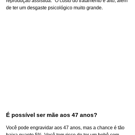
reprodução assistida. "O custo do tratamento é alto, além
de ter um desgaste psicológico muito grande.
É possível ser mãe aos 47 anos?
Você pode engravidar aos 47 anos, mas a chance é tão
baixa quanto 5%. Você tem risco de ter um bebê com