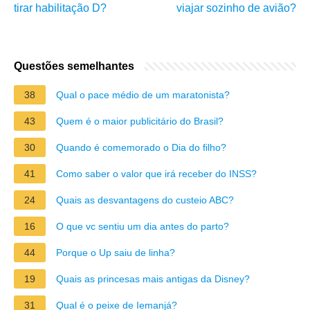
tirar habilitação D?
viajar sozinho de avião?
Questões semelhantes
38
Qual o pace médio de um maratonista?
43
Quem é o maior publicitário do Brasil?
30
Quando é comemorado o Dia do filho?
41
Como saber o valor que irá receber do INSS?
24
Quais as desvantagens do custeio ABC?
16
O que vc sentiu um dia antes do parto?
44
Porque o Up saiu de linha?
19
Quais as princesas mais antigas da Disney?
31
Qual é o peixe de Iemanjá?