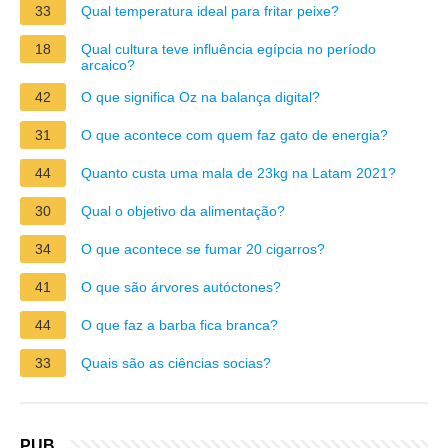
33
Qual temperatura ideal para fritar peixe?
18
Qual cultura teve influência egípcia no período
arcaico?
42
O que significa Oz na balança digital?
31
O que acontece com quem faz gato de energia?
44
Quanto custa uma mala de 23kg na Latam 2021?
30
Qual o objetivo da alimentação?
34
O que acontece se fumar 20 cigarros?
41
O que são árvores autóctones?
44
O que faz a barba fica branca?
33
Quais são as ciências socias?
PUB