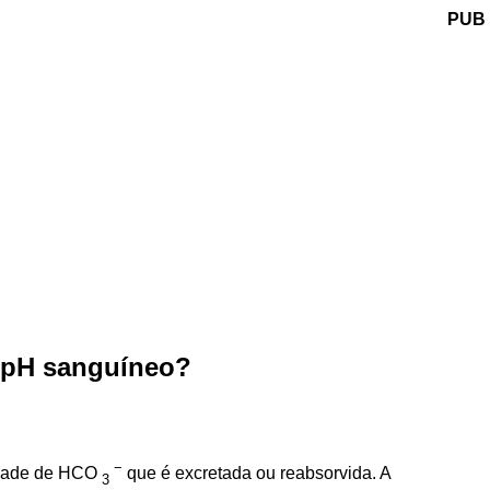
PUB
 pH sanguíneo?
−
tidade de HCO
que é excretada ou reabsorvida. A
3