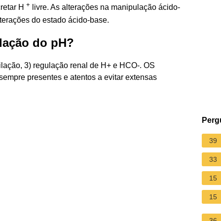
+
cretar H
livre. As alterações na manipulação ácido-
lterações do estado ácido-base.
ulação do pH?
ilação, 3) regulação renal de H+ e HCO-. OS
empre presentes e atentos a evitar extensas
Perg
39
33
15
15
36