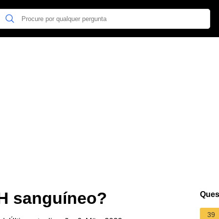
pH sanguíneo?
Ques
39