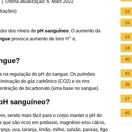
| Última atualização: 6. März 2022
liações
)
33
16
lador dos níveis de
pH sanguíneo
. O aumento da
22
+
ngue
provoca aumento de íons H
e,
24
angue?
40
42
os na regulação do pH do sangue. Os pulmões
iminação do gás carbônico (CO2) e os rins
39
centração de bicarbonato (uma base no sangue).
27
 pH sanguíneo?
45
io, sendo mais fácil para o corpo manter o pH do
 que são ricos em potássio, magnésio e/ou cálcio,
ja, uva, laranja, limão, milho, salsão, passas, figo