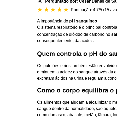
Perguntado por: César Daniel de Sá
Pontuação: 4.7/5
(
15 ava
A importância do
pH sanguíneo
O sistema respiratório é o principal contro
concentração de dióxido de carbono no
sa
consequentemente, da acidez.
Quem controla o pH do s
Os pulmões e rins também estão envolvid
diminuem a acidez do sangue através da el
excretam ácidos na urina e regulam a con
Como o corpo equilibra o
Os alimentos que ajudam a alcalinizar o me
sangue dentro da normalidade, são aqueles
como damasco, abacate, melão, tâmara, toran