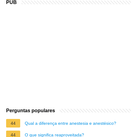
PUB
Perguntas populares
44
Qual a diferença entre anestesia e anestésico?
44
O que significa reaproveitada?