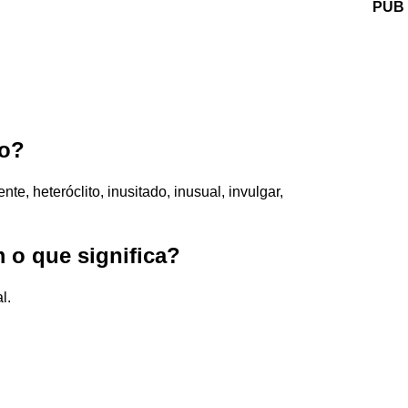
PUB
mo?
te, heteróclito, inusitado, inusual, invulgar,
o que significa?
l.