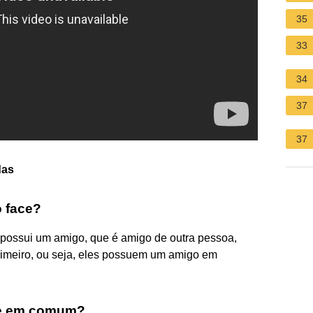
35
33
34
37
37
das
 face?
ossui um amigo, que é amigo de outra pessoa,
imeiro, ou seja, eles possuem um amigo em
 e em comum?