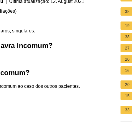
eu
| Última atualização: 12. August 2021
liações
)
38
19
aros, singulares.
38
alavra incomum?
27
20
16
incomum?
20
incomum ao caso dos outros pacientes.
15
33