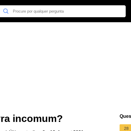
avra incomum?
Ques
28