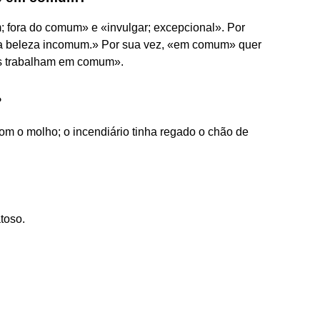
 fora do comum» e «invulgar; excepcional». Por
ma beleza incomum.» Por sua vez, «em comum» quer
es trabalham em comum».
?
com o molho; o incendiário tinha regado o chão de
atoso.