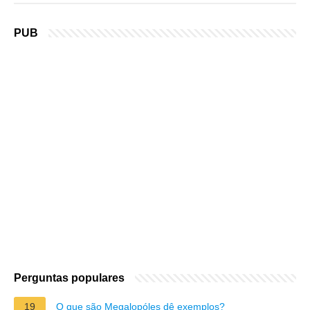
PUB
Perguntas populares
19
O que são Megalopóles dê exemplos?