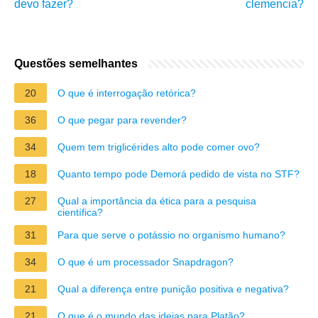
devo fazer?
clemencia?
Questões semelhantes
20
O que é interrogação retórica?
36
O que pegar para revender?
34
Quem tem triglicérides alto pode comer ovo?
18
Quanto tempo pode Demorá pedido de vista no STF?
27
Qual a importância da ética para a pesquisa
científica?
31
Para que serve o potássio no organismo humano?
34
O que é um processador Snapdragon?
21
Qual a diferença entre punição positiva e negativa?
21
O que é o mundo das ideias para Platão?