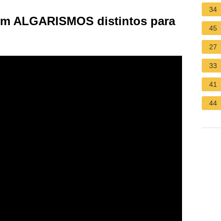
34
om ALGARISMOS distintos para
45
27
33
41
44