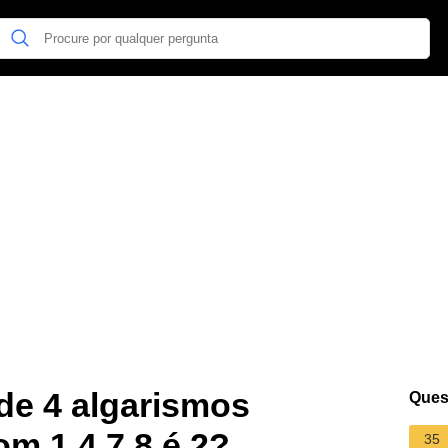
e 4 algarismos
Ques
m 1 4 7 8 é 2?
35