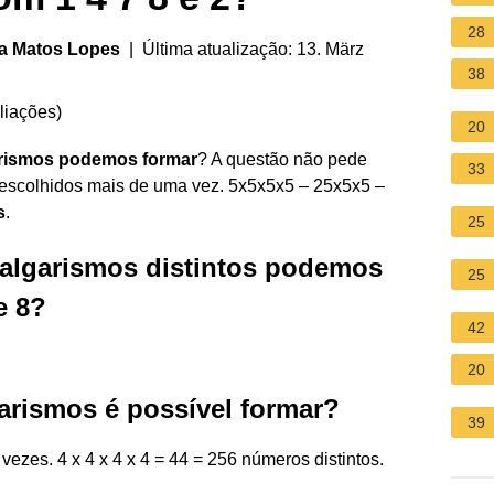
28
ra Matos Lopes
| Última atualização: 13. März
38
liações
)
20
arismos podemos formar
? A questão não pede
33
escolhidos mais de uma vez. 5x5x5x5 – 25x5x5 –
s
.
25
algarismos distintos podemos
25
e 8?
42
20
arismos é possível formar?
39
 vezes. 4 x 4 x 4 x 4 = 44 = 256 números distintos.