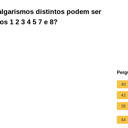
lgarismos distintos podem ser
s 1 2 3 4 5 7 e 8?
Perg
40
42
35
44