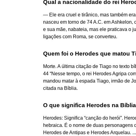
Qual a nacionalidade do rei Her
— Ele era cruel e tirânico, mas também e
nasceu em torno de 74 A.C. em Ashkelon, ci
e sua mãe, nabateia, mas ele praticava o j
ligações com Roma, se converteu.
Quem foi o Herodes que matou T
Morte. A última citação de Tiago no texto bí
44 “Nesse tempo, o rei Herodes Agripa com
mandou matar à espada Tiago, irmão de Joã
citada na Bíblia.
O que significa Herodes na Bíbli
Herodes: Significa “canção do herói”. Her
hebraica. É o nome de duas personagens do
Herodes de Antipas e Herodes Arquelau. ...