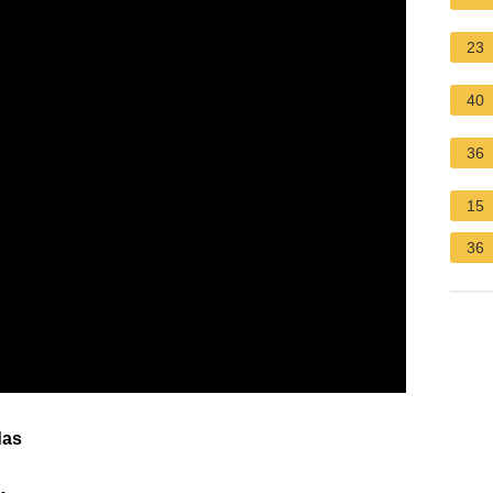
23
40
36
15
36
das