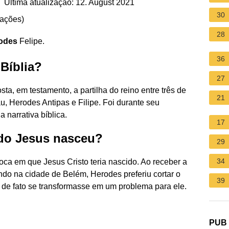
 Última atualização: 12. August 2021
30
iações
)
28
odes
Felipe.
36
Bíblia?
27
ta, em testamento, a partilha do reino entre três de
21
u, Herodes Antipas e Filipe. Foi durante seu
 narrativa bíblica.
17
do Jesus nasceu?
29
34
ca em que Jesus Cristo teria nascido. Ao receber a
ndo na cidade de Belém, Herodes preferiu cortar o
39
r de fato se transformasse em um problema para ele.
PUB