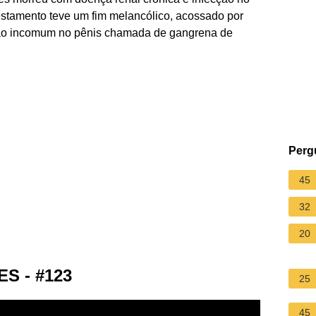
Testamento teve um fim melancólico, acossado por
ção incomum no pênis chamada de gangrena de
Perg
45
32
20
 - #123
25
45