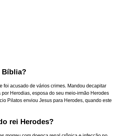
 Bíblia?
ue foi acusado de vários crimes. Mandou decapitar
da por Herodias, esposa do seu meio-irmão Herodes
cio Pilatos enviou Jesus para Herodes, quando este
 do rei Herodes?
es morreu com doença renal crônica e infecção no