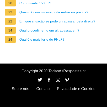
28
Como medir 150 ml?
23
Quem tá com micose pode entrar na piscina?
22
Em que situação se pode ultrapassar pela direita?
34
Qual procedimento em ultrapassagem?
24
Qual é o mais forte do FNaF?
Copyright 2020 TodasAsRespostas.pt
Sobre nós
Contato
Privacidade e Cookies