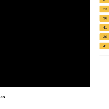
23
36
41
36
41
das