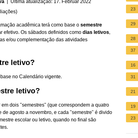
va
| Última atualização: 17. Februar 2022
23
liações
)
29
amação acadêmica terá como base o
semestre
ar efetivo. Os sábados definidos como
dias letivos
,
28
ulas e/ou complementação das atividades
37
re letivo?
16
m base no Calendário vigente.
31
tre letivo?
21
r em dois "semestres" (que correspondem a quatro
19
e de agosto a novembro, e cada "semestre" é divido
23
estre escolar ou letivo, quando no final são
tes.