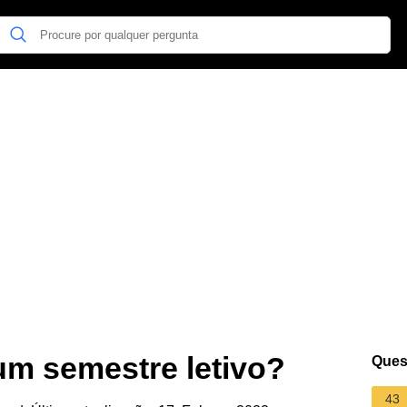
um semestre letivo?
Ques
43