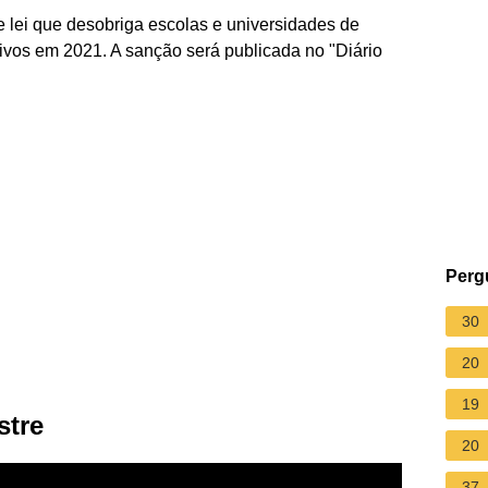
e lei que desobriga escolas e universidades de
ivos em 2021. A sanção será publicada no "Diário
Perg
30
20
19
stre
20
37