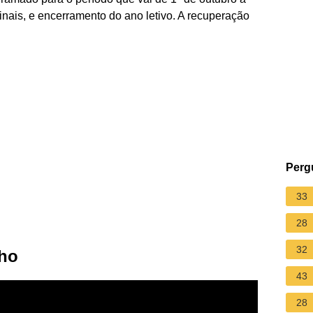
nais, e encerramento do ano letivo. A recuperação
Perg
33
28
32
lho
43
28