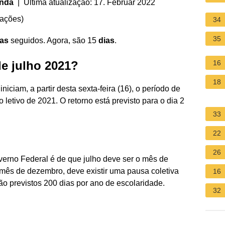
anda
| Última atualização: 17. Februar 2022
iações
)
34
35
ias
seguidos. Agora, são 15
dias
.
de julho 2021?
16
18
iciam, a partir desta sexta-feira (16), o período de
 letivo de 2021. O retorno está previsto para o dia 2
33
22
26
erno Federal é de que julho deve ser o mês de
 no mês de dezembro, deve existir uma pausa coletiva
16
 previstos 200 dias por ano de escolaridade.
32