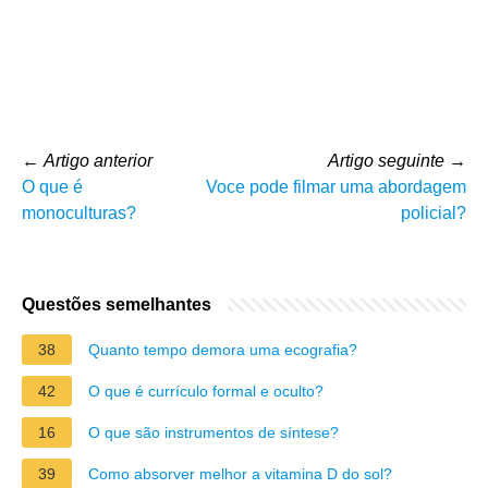
←
Artigo anterior
Artigo seguinte
→
O que é
Voce pode filmar uma abordagem
monoculturas?
policial?
Questões semelhantes
38
Quanto tempo demora uma ecografia?
42
O que é currículo formal e oculto?
16
O que são instrumentos de síntese?
39
Como absorver melhor a vitamina D do sol?