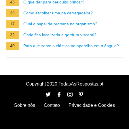
43
O que dar para periquito brincar?
39
Como escolher uma pá carregadeira?
17
Qual o papel da proteína no organismo?
32
Onde fica localizada a gordura visceral?
40
Para que serve o elástico no aparelho em triângulo?
Copyright 2020 TodasAsRespostas.pt
Sobre nós
Contato
Privacidade e Cookies