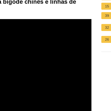
bigode chinês e linhas de
15
39
32
26