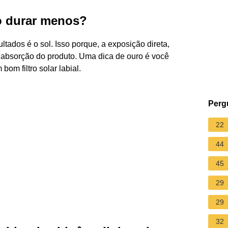
o durar menos?
tados é o sol. Isso porque, a exposição direta,
a absorção do produto. Uma dica de ouro é você
m filtro solar labial.
Perg
22
44
45
29
29
32