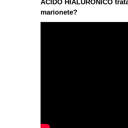
ÁCIDO HIALURÔNICO trata 
marionete?