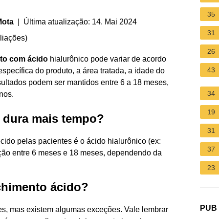
35
Mota
| Última atualização: 14. Mai 2024
31
liações
)
26
to com ácido
hialurônico pode variar de acordo
43
específica do produto, a área tratada, a idade do
resultados podem ser mantidos entre 6 a 18 meses,
34
nos.
19
 dura mais tempo?
31
ido pelas pacientes é o ácido hialurônico (ex:
37
ção entre 6 meses e 18 meses, dependendo da
23
chimento ácido?
PUB
ses, mas existem algumas exceções. Vale lembrar