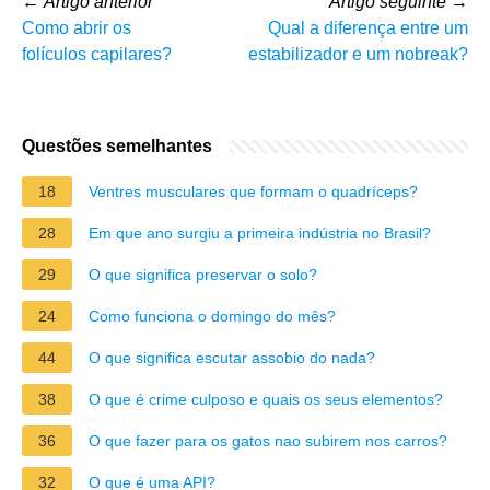
←
Artigo anterior
Artigo seguinte
→
Como abrir os
Qual a diferença entre um
folículos capilares?
estabilizador e um nobreak?
Questões semelhantes
18
Ventres musculares que formam o quadríceps?
28
Em que ano surgiu a primeira indústria no Brasil?
29
O que significa preservar o solo?
24
Como funciona o domingo do mês?
44
O que significa escutar assobio do nada?
38
O que é crime culposo e quais os seus elementos?
36
O que fazer para os gatos nao subirem nos carros?
32
O que é uma API?