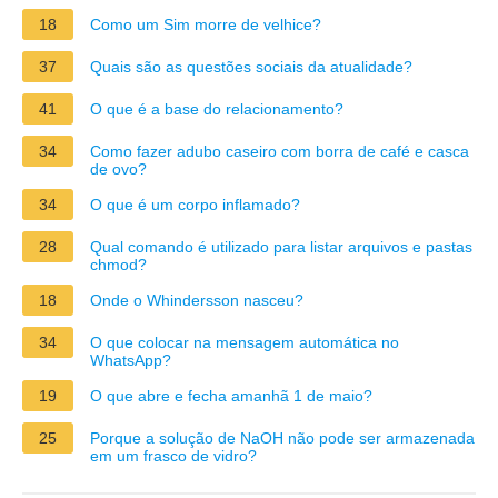
18
Como um Sim morre de velhice?
37
Quais são as questões sociais da atualidade?
41
O que é a base do relacionamento?
34
Como fazer adubo caseiro com borra de café e casca
de ovo?
34
O que é um corpo inflamado?
28
Qual comando é utilizado para listar arquivos e pastas
chmod?
18
Onde o Whindersson nasceu?
34
O que colocar na mensagem automática no
WhatsApp?
19
O que abre e fecha amanhã 1 de maio?
25
Porque a solução de NaOH não pode ser armazenada
em um frasco de vidro?