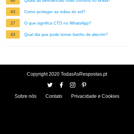
40
Quais as deficiências mais comuns no Brasil?
43
Como proteger as mãos do sol?
27
O que significa CTD no WhatsApp?
43
Qual dia que pode tomar banho de alecrim?
Copyright 2020 TodasAsRespostas.pt
Sobre nós
Contato
Privacidade e Cookies