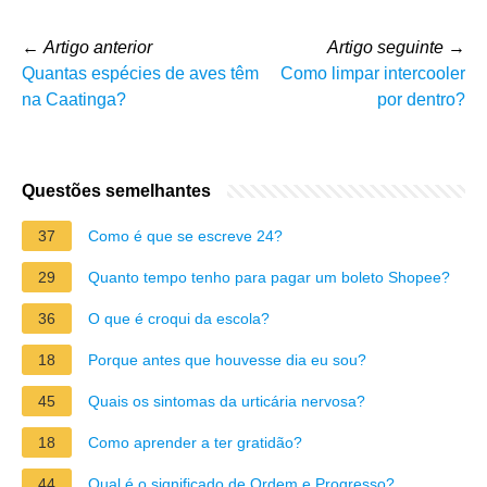
←
Artigo anterior
Artigo seguinte
→
Quantas espécies de aves têm
Como limpar intercooler
na Caatinga?
por dentro?
Questões semelhantes
37
Como é que se escreve 24?
29
Quanto tempo tenho para pagar um boleto Shopee?
36
O que é croqui da escola?
18
Porque antes que houvesse dia eu sou?
45
Quais os sintomas da urticária nervosa?
18
Como aprender a ter gratidão?
44
Qual é o significado de Ordem e Progresso?