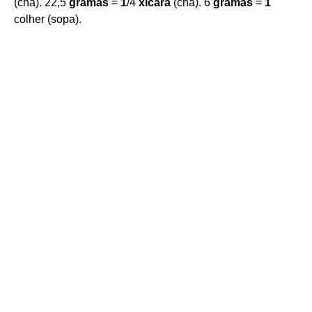
(chá). 22,5
gramas
=
1
/4
xícara
(chá). 6
gramas
=
1
colher (sopa).