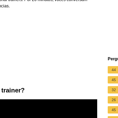
ncias.
Perg
44
45
trainer?
32
26
45