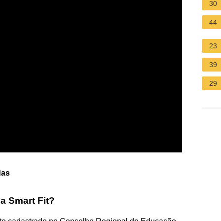
30
44
23
39
29
das
a Smart Fit?