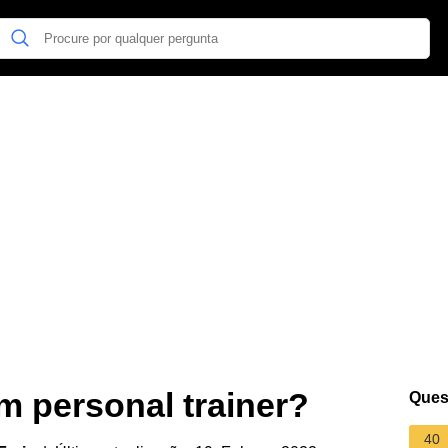
m personal trainer?
Ques
40