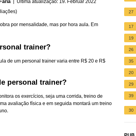
Faria
| Última atualização: 19. Februar 2022
liações
)
27
obra por mensalidade, mas por hora aula. Em
17
19
sonal trainer?
26
la de um personal trainer varia entre R$ 20 e R$
35
20
e personal trainer?
29
39
itora os exercícios, seja uma corrida, treino de
uma avaliação física e em seguida montará um treino
30
uno.
PUB