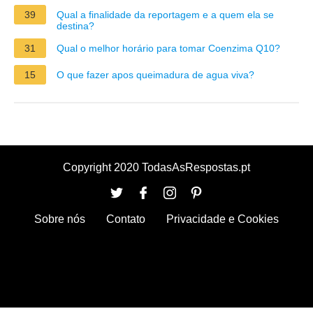
39
Qual a finalidade da reportagem e a quem ela se
destina?
31
Qual o melhor horário para tomar Coenzima Q10?
15
O que fazer apos queimadura de agua viva?
Copyright 2020 TodasAsRespostas.pt
Sobre nós
Contato
Privacidade e Cookies