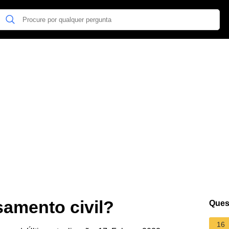
samento civil?
Ques
16