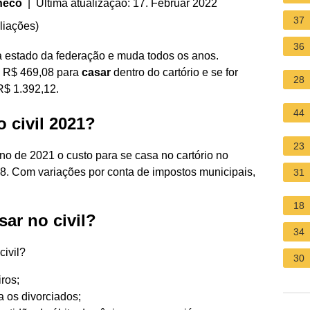
heco
| Última atualização: 17. Februar 2022
37
liações
)
36
a estado da federação e muda todos os anos.
R$ 469,08 para
casar
dentro do cartório e se for
28
 R$ 1.392,12.
44
 civil 2021?
23
ano de 2021 o custo para se casa no cartório no
08. Com variações por conta de impostos municipais,
31
18
sar no civil?
34
ivil?
30
ros;
 os divorciados;