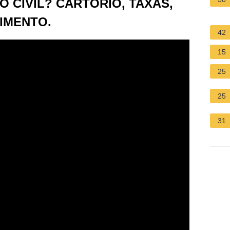
 CIVIL? CARTÓRIO, TAXAS,
IMENTO.
42
15
25
25
31