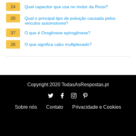
24
Qual capacitor que usa no motor da Rossi?
20
Qual o principal tipo de poluição causada pelos
veículos automotores?
37
O que é Orogênese epirogênese?
26
O que significa cabo multiplexado?
Copyright 2020 TodasAsRespostas.pt
Sobre nós
Contato
Privacidade e Cookies