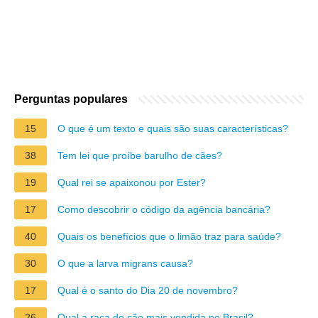
Perguntas populares
15
O que é um texto e quais são suas características?
38
Tem lei que proíbe barulho de cães?
19
Qual rei se apaixonou por Ester?
17
Como descobrir o código da agência bancária?
40
Quais os benefícios que o limão traz para saúde?
30
O que a larva migrans causa?
17
Qual é o santo do Dia 20 de novembro?
26
Qual a raça de cão mais vendida no Brasil?