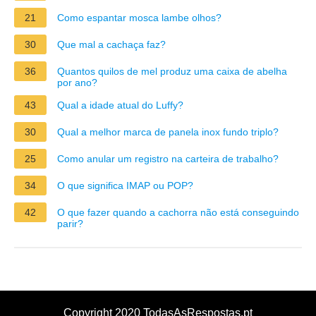
21
Como espantar mosca lambe olhos?
30
Que mal a cachaça faz?
36
Quantos quilos de mel produz uma caixa de abelha
por ano?
43
Qual a idade atual do Luffy?
30
Qual a melhor marca de panela inox fundo triplo?
25
Como anular um registro na carteira de trabalho?
34
O que significa IMAP ou POP?
42
O que fazer quando a cachorra não está conseguindo
parir?
Copyright 2020 TodasAsRespostas.pt