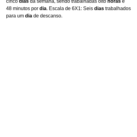
cinco
dias
da semana, sendo trabalhadas oito
horas
e
48 minutos por
dia
. Escala de 6X1: Seis
dias
trabalhados
para um
dia
de descanso.