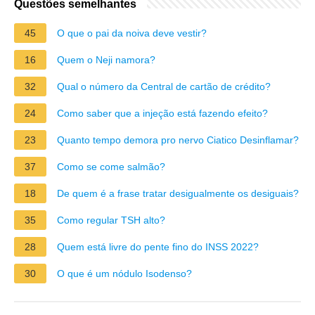
Questões semelhantes
45
O que o pai da noiva deve vestir?
16
Quem o Neji namora?
32
Qual o número da Central de cartão de crédito?
24
Como saber que a injeção está fazendo efeito?
23
Quanto tempo demora pro nervo Ciatico Desinflamar?
37
Como se come salmão?
18
De quem é a frase tratar desigualmente os desiguais?
35
Como regular TSH alto?
28
Quem está livre do pente fino do INSS 2022?
30
O que é um nódulo Isodenso?