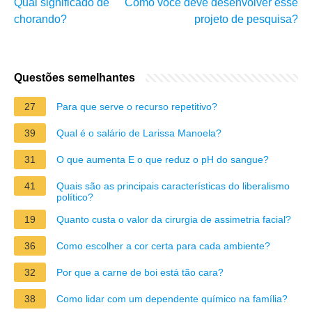
Qual significado de
Como você deve desenvolver esse
chorando?
projeto de pesquisa?
Questões semelhantes
27
Para que serve o recurso repetitivo?
39
Qual é o salário de Larissa Manoela?
31
O que aumenta E o que reduz o pH do sangue?
41
Quais são as principais características do liberalismo
político?
19
Quanto custa o valor da cirurgia de assimetria facial?
36
Como escolher a cor certa para cada ambiente?
32
Por que a carne de boi está tão cara?
38
Como lidar com um dependente químico na família?