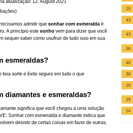
ma atualização: 12. August 2021
15
liações
)
43
Precisamos admitir que
sonhar com esmeralda
é
ro. A princípio este
sonho
vem para dizer que você
43
em sequer saber como usufruir de tudo isso em sua
36
om esmeraldas?
45
 boa sorte e êxito seguro em tudo o que
38
29
om diamantes e esmeraldas?
29
mante significa que você chegou a uma solução
24
E: Sonhar com esmeralda e diamante indica que
lvem desistir de certas coisas em favor de outras.