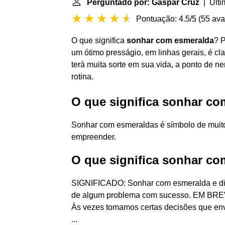
Perguntado por: Gaspar Cruz
| Últi
Pontuação: 4.5/5
(
55 ava
O que significa
sonhar com esmeralda
? 
um ótimo presságio, em linhas gerais, é cla
terá muita sorte em sua vida, a ponto de n
rotina.
O que significa sonhar c
Sonhar com esmeraldas é símbolo de muito
empreender.
O que significa sonhar c
SIGNIFICADO: Sonhar com esmeralda e dia
de algum problema com sucesso. EM BREV
Às vezes tomamos certas decisões que envo
...