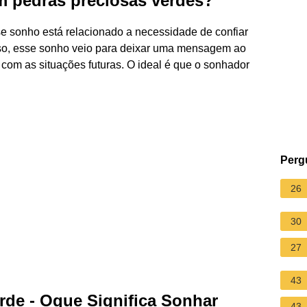
m pedras preciosas verdes?
e sonho está relacionado a necessidade de confiar
 isso, esse sonho veio para deixar uma mensagem ao
com as situações futuras. O ideal é que o sonhador
Perg
26
30
27
43
de - Oque Significa Sonhar
43