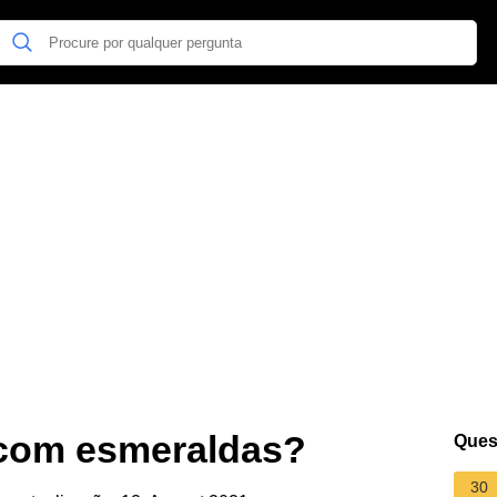
com esmeraldas?
Ques
30