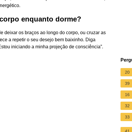
nergético.
o corpo enquanto dorme?
e deixar os braços ao longo do corpo, ou cruzar as
mece a repetir o seu desejo bem baixinho. Diga
Estou iniciando a minha projeção de consciência”.
Perg
20
39
16
32
33
41