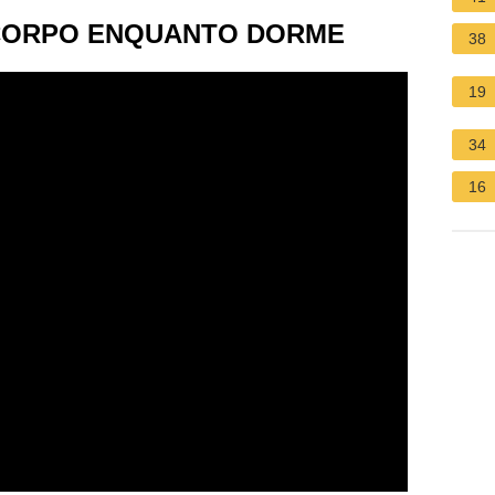
 CORPO ENQUANTO DORME
38
19
34
16