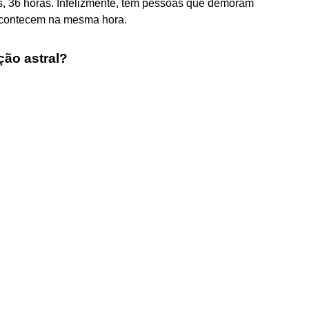
s, 36 horas. Infelizmente, têm pessoas que demoram
 acontecem na mesma hora.
ção astral?