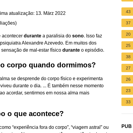
43
ima atualização: 13. März 2022
liações
)
37
20
 acontecer
durante
a paralisia do
sono
. Isso faz
o psiquiatra Alexandre Azevedo. Em muitos dos
25
 sensação de mal-estar físico
durante
o episódio.
38
 do corpo quando dormimos?
27
alma se desprende do corpo físico e experimenta
26
viveu durante o dia. ... É também nesse momento
23
 ao acordar, sentirmos em nossa alma mais
33
po o que acontece?
PUB
omo “experiência fora do corpo”, “viagem astral” ou