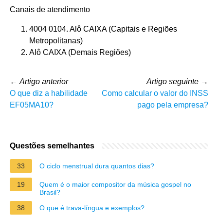
Canais de atendimento
4004 0104. Alô CAIXA (Capitais e Regiões
Metropolitanas)
Alô CAIXA (Demais Regiões)
←
Artigo anterior
Artigo seguinte
→
O que diz a habilidade
Como calcular o valor do INSS
EF05MA10?
pago pela empresa?
Questões semelhantes
33
O ciclo menstrual dura quantos dias?
19
Quem é o maior compositor da música gospel no
Brasil?
38
O que é trava-língua e exemplos?