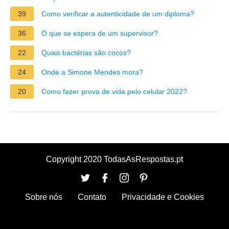
39
Como verificar a autenticidade de um diploma?
36
O que se espera de um supervisor?
22
Quais bactérias são cocos?
24
Onde a Simone Mendes mora?
20
Como fazer prova de vida pelo celular 2022?
Copyright 2020 TodasAsRespostas.pt
Sobre nós
Contato
Privacidade e Cookies