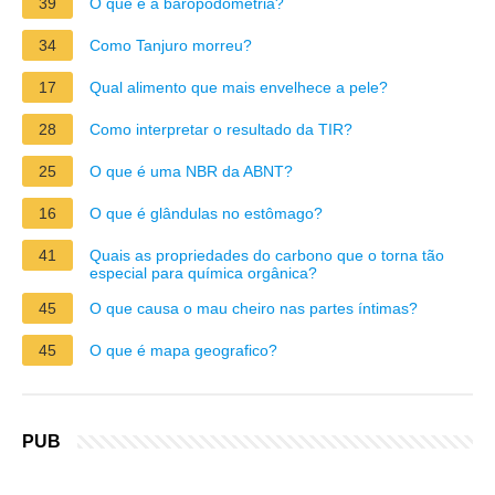
39
O que é a baropodometria?
34
Como Tanjuro morreu?
17
Qual alimento que mais envelhece a pele?
28
Como interpretar o resultado da TIR?
25
O que é uma NBR da ABNT?
16
O que é glândulas no estômago?
41
Quais as propriedades do carbono que o torna tão
especial para química orgânica?
45
O que causa o mau cheiro nas partes íntimas?
45
O que é mapa geografico?
PUB