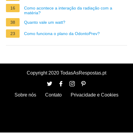
16
Como acontece a interação da radiação com a
matéria?
38
Quanto vale um watt?
23
Como funciona o plano da OdontoPrev?
Copyright 2020 TodasAsRespostas.pt
Sobre nós
Contato
Privacidade e Cookies