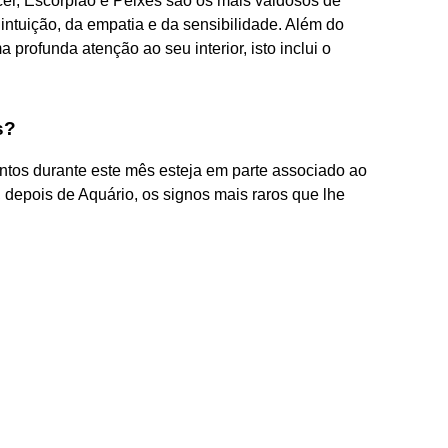
er, Escorpião e Peixes são os mais vaidosos de
 intuição, da empatia e da sensibilidade. Além do
profunda atenção ao seu interior, isto inclui o
s?
os durante este mês esteja em parte associado ao
o, depois de Aquário, os signos mais raros que lhe