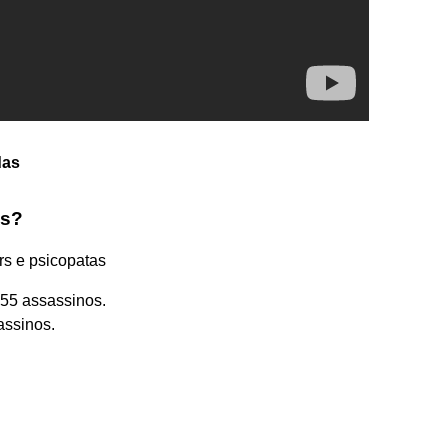
das
as?
rs e psicopatas
: 55 assassinos.
assinos.