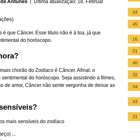
 de Antunes
| Última atualização: 18. Februar
34
ações
)
45
é que Câncer. Esse título não é à toa, já que
16
ntimental do horóscopo.
21
hora?
40
ais chorão do Zodíaco é Câncer. Afinal, o
32
sentimental do horóscopo. Seja assistindo a filmes,
ão de amor, Câncer não sente vergonha de deixar as
34
43
sensíveis?
21
os mais sensíveis do zodíaco
rço) ...