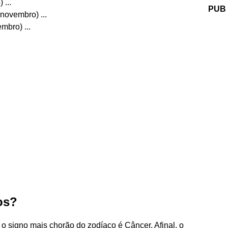
 ...
PUB
novembro) ...
mbro) ...
os?
 signo mais chorão do zodíaco é Câncer. Afinal, o