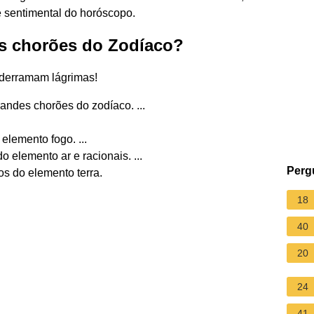
 sentimental do horóscopo.
is chorões do Zodíaco?
 derramam lágrimas!
andes chorões do zodíaco. ...
elemento fogo. ...
 elemento ar e racionais. ...
Perg
os do elemento terra.
18
40
20
24
41