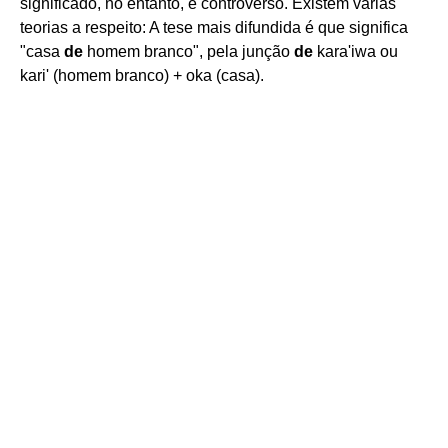
significado, no entanto, é controverso. Existem várias
teorias a respeito: A tese mais difundida é que significa
"casa
de
homem branco", pela junção
de
kara'iwa ou
kari' (homem branco) + oka (casa).