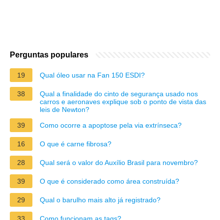
Perguntas populares
19
Qual óleo usar na Fan 150 ESDI?
38
Qual a finalidade do cinto de segurança usado nos
carros e aeronaves explique sob o ponto de vista das
leis de Newton?
39
Como ocorre a apoptose pela via extrínseca?
16
O que é carne fibrosa?
28
Qual será o valor do Auxílio Brasil para novembro?
39
O que é considerado como área construída?
29
Qual o barulho mais alto já registrado?
33
Como funcionam as tags?