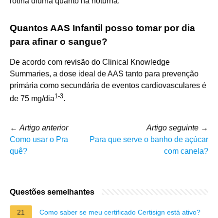
rotina diurna quanto na noturna.
Quantos AAS Infantil posso tomar por dia
para afinar o sangue?
De acordo com revisão do Clinical Knowledge
Summaries, a dose ideal de AAS tanto para prevenção
primária como secundária de eventos cardiovasculares é
1
-
3
de 75 mg/dia
.
←
Artigo anterior
Artigo seguinte
→
Como usar o Pra
Para que serve o banho de açúcar
quê?
com canela?
Questões semelhantes
21
Como saber se meu certificado Certisign está ativo?