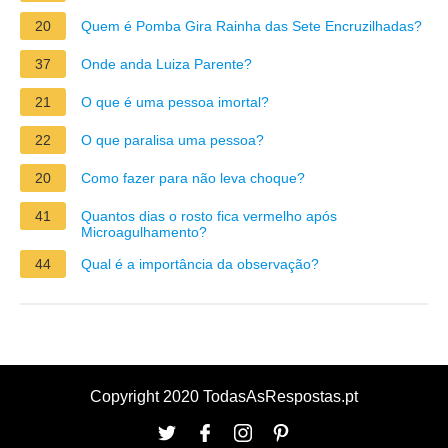
20
Quem é Pomba Gira Rainha das Sete Encruzilhadas?
37
Onde anda Luiza Parente?
21
O que é uma pessoa imortal?
22
O que paralisa uma pessoa?
20
Como fazer para não leva choque?
41
Quantos dias o rosto fica vermelho após
Microagulhamento?
44
Qual é a importância da observação?
Copyright 2020 TodasAsRespostas.pt