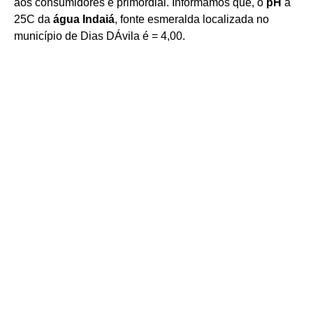
aos consumidores é primordial. Informamos que, o
pH
a
25C da
água Indaiá
, fonte esmeralda localizada no
município de Dias DÁvila é = 4,00.