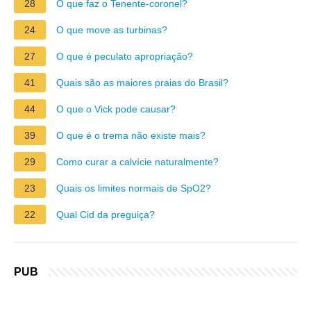
28
O que faz o Tenente-coronel?
24
O que move as turbinas?
27
O que é peculato apropriação?
41
Quais são as maiores praias do Brasil?
44
O que o Vick pode causar?
39
O que é o trema não existe mais?
29
Como curar a calvície naturalmente?
23
Quais os limites normais de SpO2?
22
Qual Cid da preguiça?
PUB