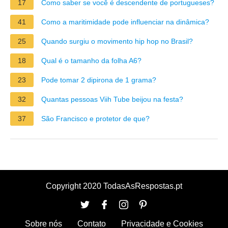
17
Como saber se você é descendente de portugueses?
41
Como a maritimidade pode influenciar na dinâmica?
25
Quando surgiu o movimento hip hop no Brasil?
18
Qual é o tamanho da folha A6?
23
Pode tomar 2 dipirona de 1 grama?
32
Quantas pessoas Viih Tube beijou na festa?
37
São Francisco e protetor de que?
Copyright 2020 TodasAsRespostas.pt
Sobre nós
Contato
Privacidade e Cookies